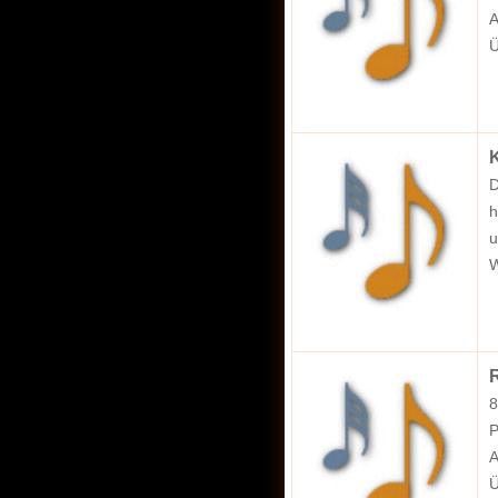
A
Ü
K
D
h
u
W
R
8
P
A
Ü