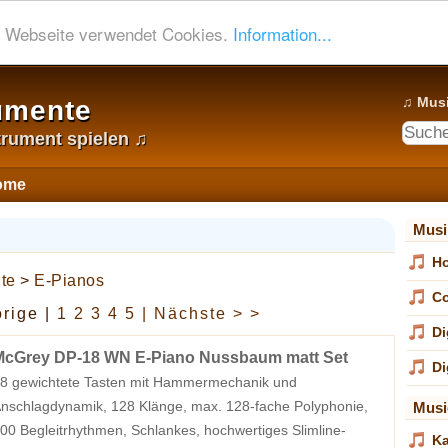
 Webseite verwendet Cookies.
Information...
♫ Musi
umente
trument spielen ♫
ome
Musi
H
te
>
E-Pianos
Co
orige |
1
2
3
4
5
| Nächste > >
Di
McGrey DP-18 WN E-Piano Nussbaum matt Set
Di
8 gewichtete Tasten mit Hammermechanik und
nschlagdynamik, 128 Klänge, max. 128-fache Polyphonie,
Musi
00 Begleitrhythmen, Schlankes, hochwertiges Slimline-
Ka