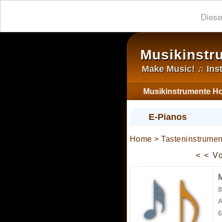
Diese
Musikinstr
Make Music! ♫ Ins
Musikinstrumente H
E-Pianos
Home
>
Tasteninstrumen
< < V
8
A
6