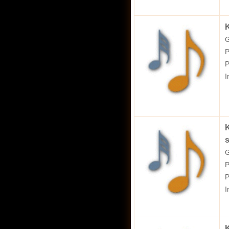
K
G
P
P
I
K
s
G
P
P
I
K