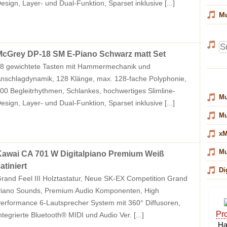
esign, Layer- und Dual-Funktion, Sparset inklusive
[...]
Mu
cGrey DP-18 SM E-Piano Schwarz matt Set
8 gewichtete Tasten mit Hammermechanik und
nschlagdynamik, 128 Klänge, max. 128-fache Polyphonie,
00 Begleitrhythmen, Schlankes, hochwertiges Slimline-
Mu
esign, Layer- und Dual-Funktion, Sparset inklusive
[...]
Mu
xM
Mu
awai CA 701 W Digitalpiano Premium Weiß
atiniert
Di
rand Feel III Holztastatur, Neue SK-EX Competition Grand
iano Sounds, Premium Audio Komponenten, High
erformance 6-Lautsprecher System mit 360° Diffusoren,
ntegrierte Bluetooth® MIDI und Audio Ver.
[...]