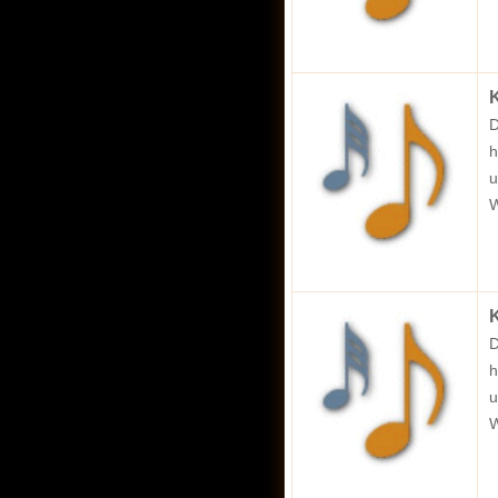
K
D
h
u
W
K
D
h
u
W