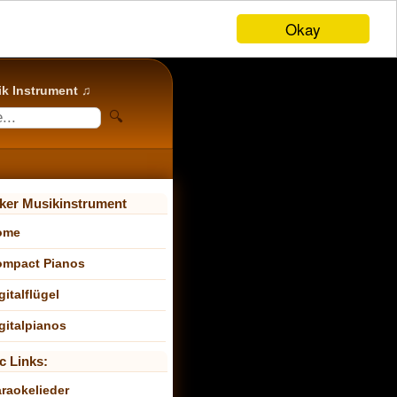
Okay
k Instrument ♫
ker Musikinstrument
ome
mpact Pianos
gitalflügel
gitalpianos
c Links:
raokelieder