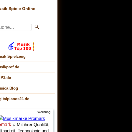
sik Spiele Online
sik Spielzeug
sikprof.de
P3.de
sica Blog
gitalpianos24.de