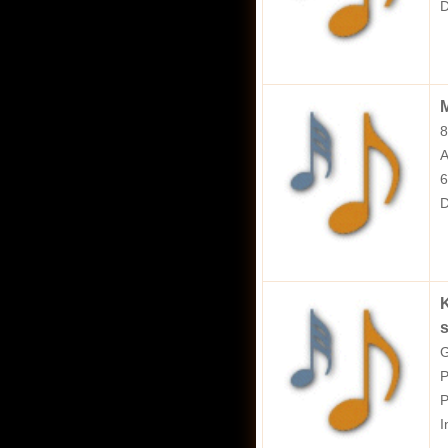
D
M
8
A
6
D
K
s
G
P
P
I