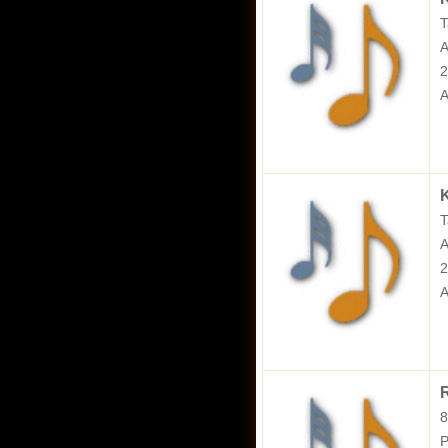
T
A
2
A
K
T
A
2
A
R
8
P