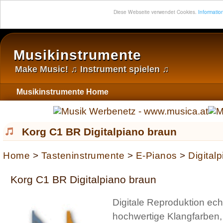
Diese Webseite verwendet Cookies.
Information
Musikinstrumente
Make Music! ♫ Instrument spielen ♫
Musikinstrumente Home
Korg C1 BR Digitalpiano braun
Home
>
Tasteninstrumente
>
E-Pianos
>
Digital
Korg C1 BR Digitalpiano braun
Digitale Reproduktion ec
hochwertige Klangfarben,