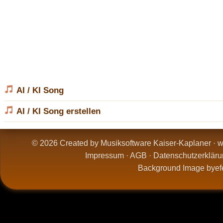
AI / KI Song
AI / KI Song erstellen
© 2026 Created by Musiksoftware Kaiser-Kaplaner ·
w
Impressum
·
AGB
·
Datenschutzerkläru
Background Image by
ef