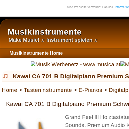
Diese Webseite verwendet Cookies.
Information
Musikinstrumente
Make Music! ♫ Instrument spielen ♫
Musikinstrumente Home
Kawai CA 701 B Digitalpiano Premium S
Home
>
Tasteninstrumente
>
E-Pianos
>
Digital
Kawai CA 701 B Digitalpiano Premium Schwar
Grand Feel III Holztasta
Sounds, Premium Audio 