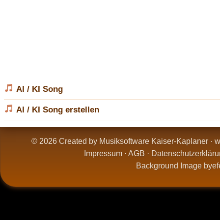
AI / KI Song
AI / KI Song erstellen
© 2026 Created by Musiksoftware Kaiser-Kaplaner ·
w
Impressum
·
AGB
·
Datenschutzerkläru
Background Image by
ef