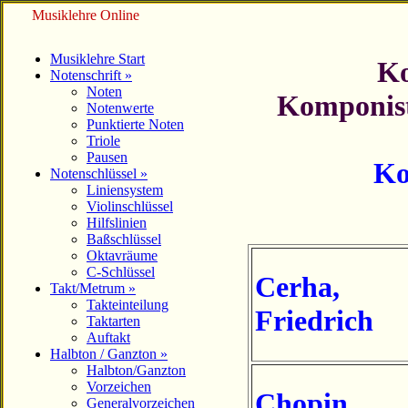
Musiklehre Online
Musiklehre Start
Ko
Notenschrift »
Noten
Komponist
Notenwerte
Punktierte Noten
Triole
Pausen
Ko
Notenschlüssel »
Liniensystem
Violinschlüssel
Hilfslinien
Baßschlüssel
Oktavräume
C-Schlüssel
Cerha
,
Takt/Metrum »
Takteinteilung
Friedrich
Taktarten
Auftakt
Halbton / Ganzton »
Halbton/Ganzton
Vorzeichen
Chopin
,
Generalvorzeichen