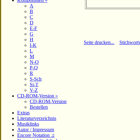
Komponisten »
A
B
C
D
E-F
G
H
Seite drucken...
Stichwortv
I-K
L
M
N-O
P-Q
R
S-Sch
Si-T
V-Z
CD-ROM-Version »
CD-ROM-Version
Bestellen
Extras
Literaturverzeichnis
Musiklinks
Autor / Impressum
Encore Notation ♫