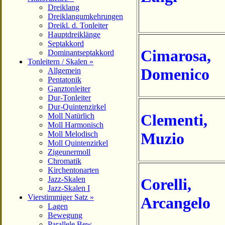
Dreiklang
Dreiklangumkehrungen
Dreikl. d. Tonleiter
Hauptdreiklänge
Septakkord
Cimarosa
,
Dominantseptakkord
Tonleitern / Skalen »
Domenico
Allgemein
Pentatonik
Ganztonleiter
Dur-Tonleiter
Dur-Quintenzirkel
Clementi
,
Moll Natürlich
Moll Harmonisch
Moll Melodisch
Muzio
Moll Quintenzirkel
Zigeunermoll
Chromatik
Kirchentonarten
Jazz-Skalen
Corelli
,
Jazz-Skalen I
Vierstimmiger Satz »
Arcangelo
Lagen
Bewegung
Parallele Bew.