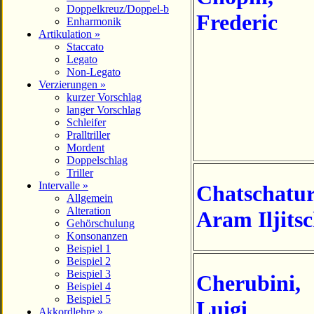
Doppelkreuz/Doppel-b
Frederic
Enharmonik
Artikulation »
Staccato
Legato
Non-Legato
Verzierungen »
kurzer Vorschlag
langer Vorschlag
Schleifer
Pralltriller
Mordent
Doppelschlag
Triller
Intervalle »
Chatschatu
Allgemein
Alteration
Aram Iljits
Gehörschulung
Konsonanzen
Beispiel 1
Beispiel 2
Beispiel 3
Cherubini
,
Beispiel 4
Beispiel 5
Luigi
Akkordlehre »