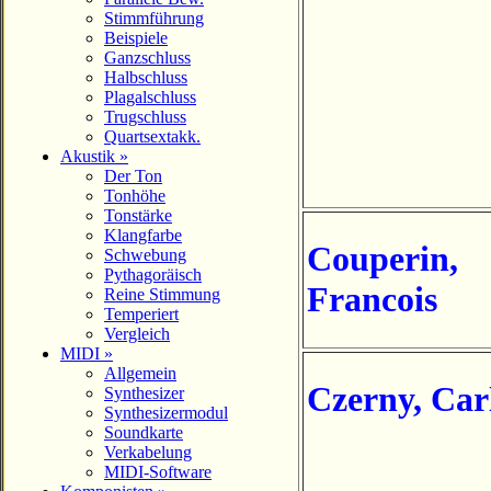
Stimmführung
Beispiele
Ganzschluss
Halbschluss
Plagalschluss
Trugschluss
Quartsextakk.
Akustik »
Der Ton
Tonhöhe
Tonstärke
Klangfarbe
Couperin
,
Schwebung
Pythagoräisch
Francois
Reine Stimmung
Temperiert
Vergleich
MIDI »
Allgemein
Czerny
, Car
Synthesizer
Synthesizermodul
Soundkarte
Verkabelung
MIDI-Software