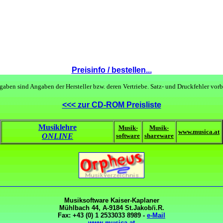
Preisinfo / bestellen...
gaben sind Angaben der Hersteller bzw. deren Vertriebe. Satz- und Druckfehler vorb
<<< zur CD-ROM Preisliste
Musiklehre
Musik-
Musik-
www.musica.at
ONLINE
software
shareware
Musiksoftware Kaiser-Kaplaner
Mühlbach 44, A-9184 St.Jakob/i.R.
Fax: +43 (0) 1 2533033 8989 -
e-Mail
www.musica.at