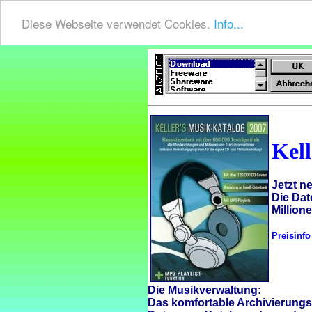
Diese Webseite verwendet Cookies.
Info...
Kel
Jetzt n
Die Dat
Million
Preisinfo 
Die Musikverwaltung:
Das komfortable Archivierung