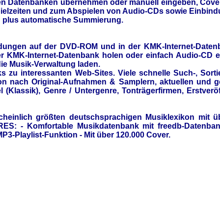
en Datenbanken übernehmen oder manuell eingeben, Cover
pielzeiten und zum Abspielen von Audio-CDs sowie Einbi
n plus automatische Summierung.
ldungen auf der DVD-ROM und in der KMK-Internet-Daten
r KMK-Internet-Datenbank holen oder einfach Audio-CD ei
ie Musik-Verwaltung laden.
zu interessanten Web-Sites. Viele schnelle Such-, Sorti
ion nach Original-Aufnahmen & Samplern, aktuellen und ge
l (Klassik), Genre / Untergenre, Tonträgerfirmen, Erstve
heinlich größten deutschsprachigen Musiklexikon mit üb
RES: - Komfortable Musikdatenbank mit freedb-Datenban
MP3-Playlist-Funktion - Mit über 120.000 Cover.