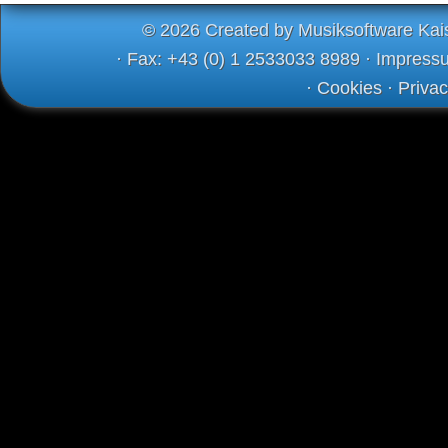
© 2026 Created by Musiksoftware Kai
· Fax: +43 (0) 1 2533033 8989 ·
Impress
·
Cookies
·
Priva